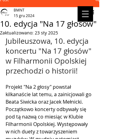
BMNT
15 gru 2024
10. edycja "Na 17 głosów"
Zaktualizowano:
23 sty 2025
Jubileuszowa, 10. edycja 
koncertu "Na 17 głosów" 
w Filharmonii Opolskiej 
przechodzi o historii!
Projekt "Na 2 głosy" powstał 
kilkanaście lat temu, a zainicjowali go 
Beata Siwicka oraz Jacek Mełnicki. 
Początkowo koncerty odbywały się 
pod tą nazwą co miesiąc w Klubie 
Filharmonii Opolskiej. Występowały 
w nich duety z towarzyszeniem 