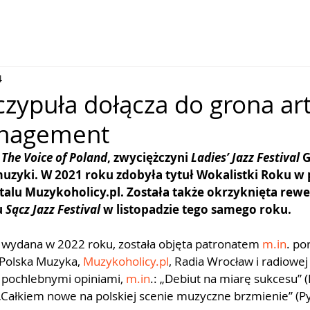
4
czypuła dołącza do grona ar
nagement
 
The Voice of Poland
, zwyciężczyni 
Ladies’ Jazz Festival
 
uzyki. W 2021 roku zdobyła tytuł Wokalistki Roku w p
alu Muzykoholicy.pl. Została także okrzyknięta rewel
 
Sącz Jazz Festival
 w listopadzie tego samego roku.
, wydana w 2022 roku, została objęta patronatem 
m.in
. po
 Polska Muzyka, 
Muzykoholicy.pl
, Radia Wrocław i radiowej 
a pochlebnymi opiniami, 
m.in
.: „Debiut na miarę sukcesu” (P
„Całkiem nowe na polskiej scenie muzyczne brzmienie” (Py