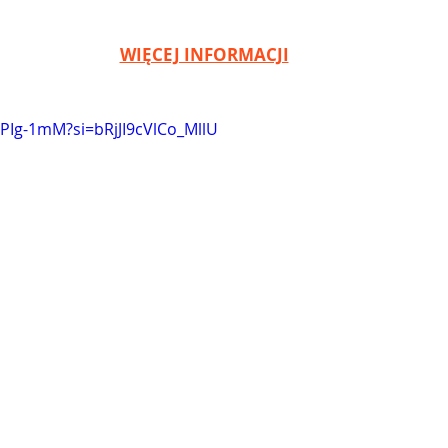
WIĘCEJ INFORMACJI
qPIg-1mM?si=bRjJI9cVlCo_MllU