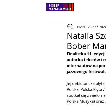
BMNT
28 paź 202
Natalia Sz
Bober Ma
Finalistka 11. edycji
autorka tekstów i m
internautów na port
jazzowego festiwalu
Jej debiutancka płyta
Polska, Polska Płyta /
spotkał się z wielom
Polska Muzyka) oraz 