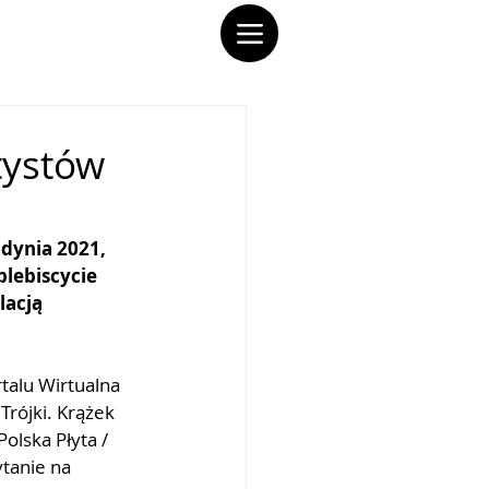
tystów
Gdynia 2021, 
lebiscycie 
acją 
rtalu Wirtualna 
Trójki. Krążek 
olska Płyta / 
tanie na 