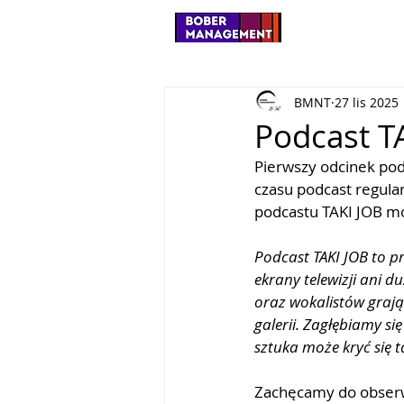
BMNT
27 lis 2025
Podcast T
Pierwszy odcinek pod
czasu podcast regula
podcastu TAKI JOB mo
Podcast TAKI JOB to p
ekrany telewizji ani 
oraz wokalistów grają
galerii. Zagłębiamy si
sztuka może kryć się t
Zachęcamy do obserwo