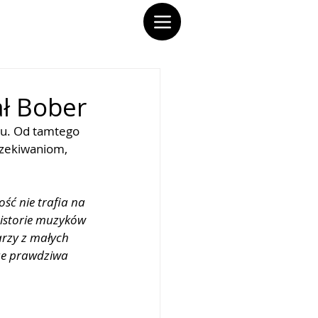
ał Bober
ku. Od tamtego 
czekiwaniom, 
ść nie trafia na 
historie muzyków 
rzy z małych 
 że prawdziwa 