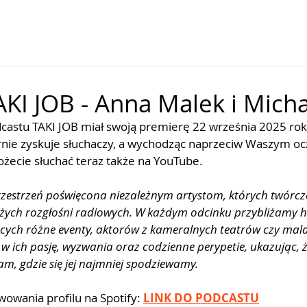
AKI JOB - Anna Malek i Mich
castu TAKI JOB miał swoją premierę 22 września 2025 ro
rnie zyskuje słuchaczy, a wychodząc naprzeciw Waszym o
żecie słuchać teraz także na YouTube.
rzestrzeń poświęcona niezależnym artystom, których twórczo
dużych rozgłośni radiowych. W każdym odcinku przybliżamy 
cych różne eventy, aktorów z kameralnych teatrów czy mala
ę w ich pasję, wyzwania oraz codzienne perypetie, ukazując,
am, gdzie się jej najmniej spodziewamy.
wania profilu na Spotify: 
LINK DO PODCASTU