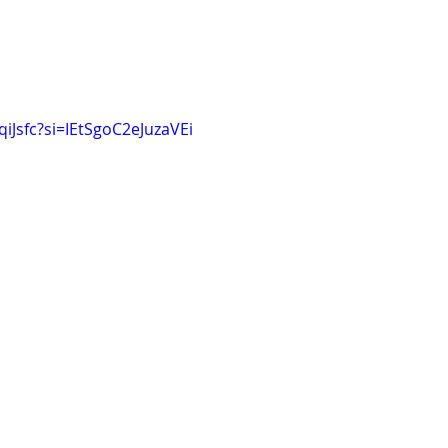
qiJsfc?si=IEtSgoC2eJuzaVEi