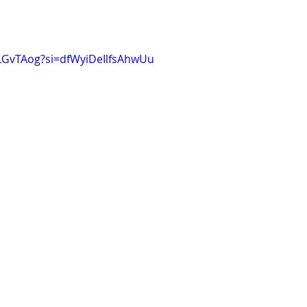
CLGvTAog?si=dfWyiDeIlfsAhwUu