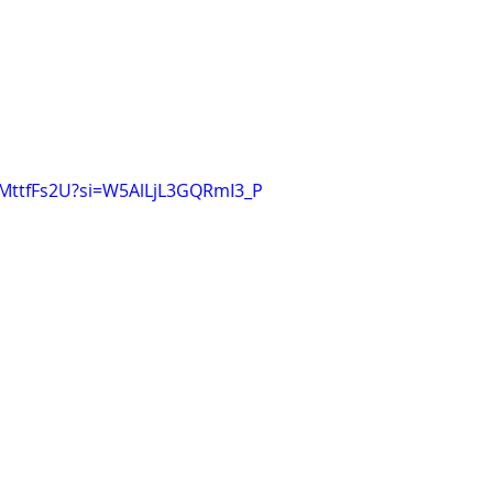
dMttfFs2U?si=W5AlLjL3GQRmI3_P