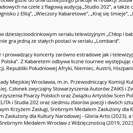
iowych na czele z flagową audycją „Studio 202”, a także 
Ognisko z Elitą”, „Wieczory Kabaretowe”, „Kraj się śmieje”, 
. w dziesięcioodcinkowym serialu telewizyjnym „Chłop i bab
ie gra jedną ze stałych postaci w serialu „Lombard”.
 i prowadzący koncerty zarówno estradowe jak i telewizy
 Polska”. Z Kabaretem odbywa liczne tournee występując 
ji, Republiki Południowej Afryki, Niemiec, Austrii, Hiszpanii
y Miejskiej Wrocławia, m.in. Przewodniczący Komisji Kult
iej. Członek zwyczajny Stowarzyszenia Autorów ZAiKS i Z
yszenia Pisarzy Polskich oraz Związku Artystów Scen Pol
LITA i Studia 202 oraz siedmiu zbiorów poezji i dwóch sztu
ym Krzyżem Zasługi, Srebrnym Medalem Zasłużony dla Ku
m Zasłużony dla Kultury Narodowej - Gloria Artis (2023),
i Srebrnym Medalem Wrocław z Wdzięcznością (2019, 2023