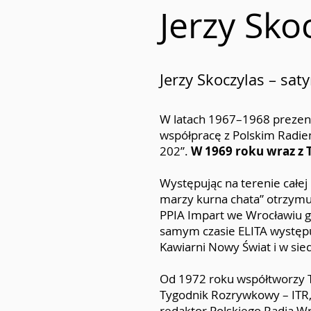
Jerzy Sko
Jerzy Skoczylas – sat
W latach 1967–1968 prezent
współpracę z Polskim Radie
202”.
W 1969 roku wraz z
Występując na terenie całej
marzy kurna chata” otrzymuj
PPIA Impart we Wrocławiu g
samym czasie ELITA występuj
Kawiarni Nowy Świat i w sie
Od 1972 roku współtworzy Tr
Tygodnik Rozrywkowy – ITR,
redaktor Polskiego Radia Wro