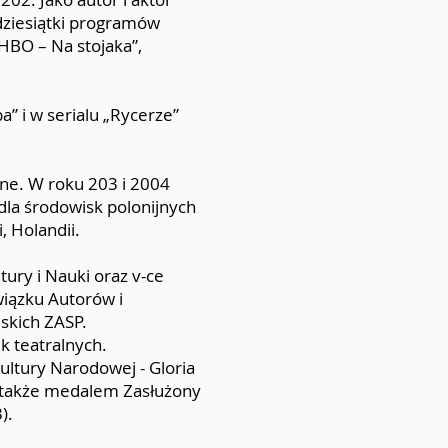
dziesiątki programów
„HBO – Na stojaka”,
a” i w serialu „Rycerze”
jne. W roku 203 i 2004
dla środowisk polonijnych
, Holandii.
ury i Nauki oraz v-ce
wiązku Autorów i
skich ZASP.
k teatralnych.
ltury Narodowej - Gloria
 a także medalem Zasłużony
).