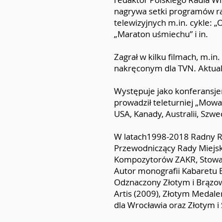
nagrywa setki programów rad
telewizyjnych m.in. cykle: „
„Maraton uśmiechu” i in.
Zagrał w kilku filmach, m.in
nakręconym dla TVN. Aktualn
Występuje jako konferansjer
prowadził teleturniej „Mowa
USA, Kanady, Australii, Szwec
W latach1998-2018 Radny Rad
Przewodniczący Rady Miejsk
Kompozytorów ZAKR, Stowarz
Autor monografii Kabaretu E
Odznaczony Złotym i Brązow
Artis (2009), Złotym Medale
dla Wrocławia oraz Złotym 