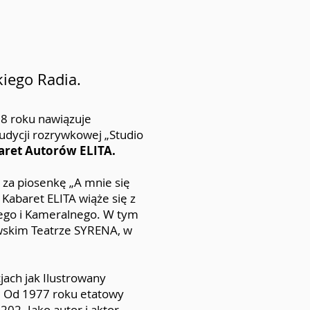
kiego Radia.
8 roku nawiązuje
udycji rozrywkowej „Studio
aret Autorów ELITA.
 za piosenkę „A mnie się
 Kabaret ELITA wiąże się z
nego i Kameralnego. W tym
awskim Teatrze SYRENA, w
jach jak Ilustrowany
. Od 1977 roku etatowy
202. Jako autor i aktor