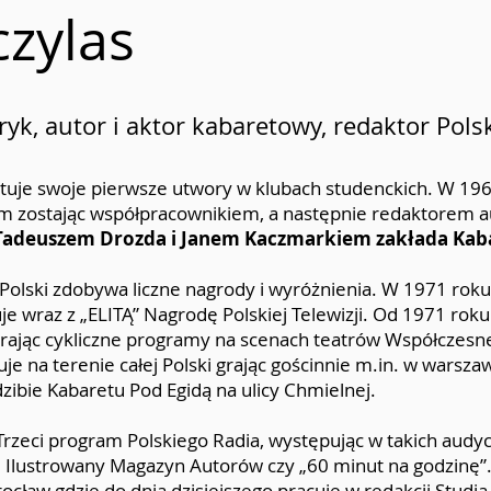
czylas
yryk, autor i aktor kabaretowy, redaktor Pols
uje swoje pierwsze utwory w klubach studenckich. W 196
m zostając współpracownikiem, a następnie redaktorem a
 Tadeuszem Drozda i Janem Kaczmarkiem zakłada Kab
 Polski zdobywa liczne nagrody i wyróżnienia. W 1971 roku
e wraz z „ELITĄ” Nagrodę Polskiej Telewizji. Od 1971 roku
rając cykliczne programy na scenach teatrów Współczes
e na terenie całej Polski grając gościnnie m.in. w warsz
dzibie Kabaretu Pod Egidą na ulicy Chmielnej.
zeci program Polskiego Radia, występując w takich audyc
 Ilustrowany Magazyn Autorów czy „60 minut na godzinę”
cław gdzie do dnia dzisiejszego pracuje w redakcji Studia 