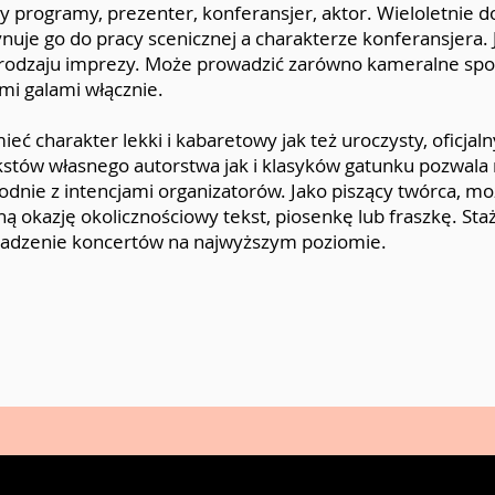
y programy, prezenter, konferansjer, aktor. Wieloletnie
uje go do pracy scenicznej a charakterze konferansjera. J
rodzaju imprezy. Może prowadzić zarówno kameralne spotk
mi galami włącznie.
eć charakter lekki i kabaretowy jak też uroczysty, oficjaln
ekstów własnego autorstwa jak i klasyków gatunku pozwala
dnie z intencjami organizatorów. Jako piszący twórca, m
ą okazję okolicznościowy tekst, piosenkę lub fraszkę. Sta
wadzenie koncertów na najwyższym poziomie.