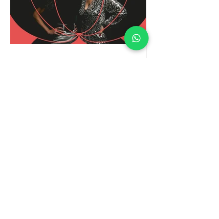
BMNT
Muzyka jest Kobietą /
Koncert Natalii Szczypuły i
Moniki Urlik
Największe hity legendarnych diw
światowej muzyki, takich jak Celine
Dion, Whitney Houston, Aretha
Franklin czy Mariah Carey. BILETY Już
1 lutego Centrum Kultury Agora
zaprasza na wyjątkowy wieczór pełen
emocji, siły i piękna kobiecego głosu.
Na jednej scenie spotkają się dwie