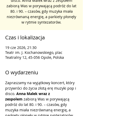
disco. Anna Malek wraz z zespołem
zabiorą Was w porywającą podróż do lat
80. i 90. – czasów, gdy muzyka miała
niezrównaną energię, a parkiety płonęły
w rytmie syntezatorów.
Czas i lokalizacja
19 cze 2026, 21:30
Teatr im. J. Kochanowskiego, plac
Teatralny 12, 45-056 Opole, Polska
O wydarzeniu
Zapraszamy na wyjątkowy koncert, który 
przywróci do życia złotą erę muzyki pop i 
disco. 
Anna Malek wraz z 
zespołem
 zabiorą Was w porywającą 
podróż do lat 80. i 90. – czasów, gdy 
muzyka miała niezrównaną energię, a 
parkiety płonęły w rytmie syntezatorów.