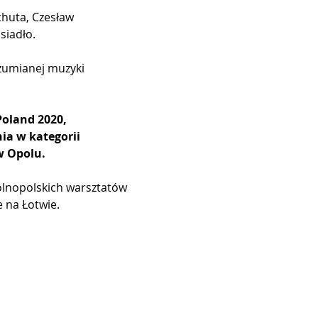
huta, Czesław 
iadło. 
ozumianej muzyki 
Poland 2020, 
ia w kategorii 
w Opolu.
ólnopolskich warsztatów 
 na Łotwie. 