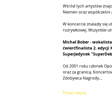
Wśród tych artystów znajd
Niemen oraz współcześni a
W koncercie znalazły się u
rozrywkowej. Wszystkie ut
Michał Bober - wokalista
ćwierćfinalista 2. edycji
SuperJedynek "SuperDebi
Od 2001 roku członek Opol
oraz za granicą. Koncertow
Zdobywca Nagrody…
Pokaż więcej