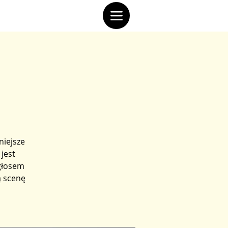
niejsze
jest
głosem
ą scenę