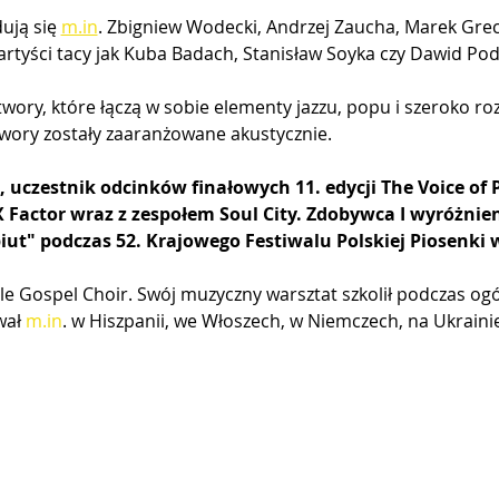
ują się 
m.in
. Zbigniew Wodecki, Andrzej Zaucha, Marek Grec
rtyści tacy jak Kuba Badach, Stanisław Soyka czy Dawid Pods
twory, które łączą w sobie elementy jazzu, popu i szeroko r
wory zostały zaaranżowane akustycznie. 
, uczestnik odcinków finałowych 11. edycji The Voice of 
 X Factor wraz z zespołem Soul City. Zdobywca I wyróżnien
ut" podczas 52. Krajowego Festiwalu Polskiej Piosenki 
e Gospel Choir. Swój muzyczny warsztat szkolił podczas og
ał 
m.in
. w Hiszpanii, we Włoszech, w Niemczech, na Ukrainie