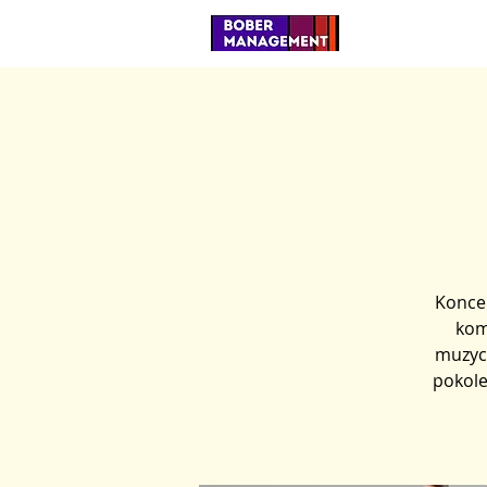
Koncer
kom
muzycz
pokole