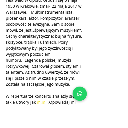
Festiwalu w Opolu. Urodził się 6 maja 
1950 w Krakowie, zmarł 22 maja 2017 w 
Warszawie.   Multiinstrumentalista, 
piosenkarz, aktor, kompozytor, aranżer, 
osobowość telewizyjna. Sam o sobie 
mówił, że jest „śpiewającym muzykiem”. 
Cechy charakterystyczne: bujna fryzura, 
skrzypce, trąbka i uśmiech, który 
podyktowany był jego życzliwością i 
wyjątkowym poczuciem 
humoru.  Legenda polskiej muzyki 
rozrywkowej. Czarował głosem, stylem i 
talentem. Aż trudno uwierzyć, że mówi 
się i pisze o nim w czasie przeszłym. 
Została na szczęście jego muzyka. 
W repertuarze koncertu znalazły się 
takie utwory jak 
m.in
. „Opowiadaj mi 
tak”, „Rzuć to wszystko co złe”, „Lubię 
wracać tam, gdzie byłem”, „Zacznij od 
Bacha”, „Z Tobą chcę oglądać świat”, 
„Jeden krótki dzień”, „Zabiorę Cię dziś na 