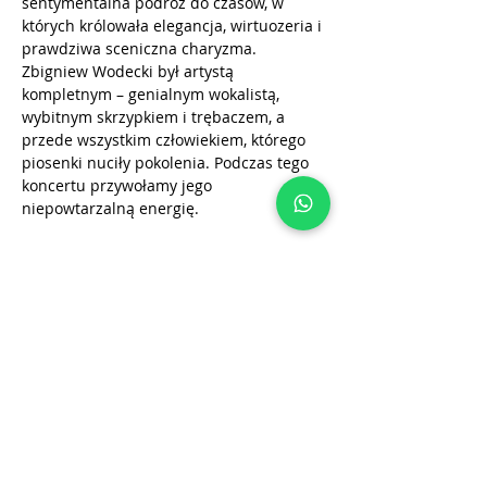
sentymentalna podróż do czasów, w 
których królowała elegancja, wirtuozeria i 
prawdziwa sceniczna charyzma.
Zbigniew Wodecki był artystą 
kompletnym – genialnym wokalistą, 
wybitnym skrzypkiem i trębaczem, a 
przede wszystkim człowiekiem, którego 
piosenki nuciły pokolenia. Podczas tego 
koncertu przywołamy jego 
niepowtarzalną energię.
Multiinstrumentalista, piosenkarz, aktor, 
kompozytor, aranżer, osobowość 
telewizyjna. Sam o sobie mówił, że jest 
„śpiewającym muzykiem”. Cechy 
charakterystyczne: bujna fryzura, 
skrzypce, trąbka i uśmiech, który 
podyktowany był jego życzliwością i 
wyjątkowym poczuciem humoru.Legenda 
polskiej muzyki rozrywkowej. Czarował 
głosem, stylem i talentem. Aż trudno 
uwierzyć, że mówi…