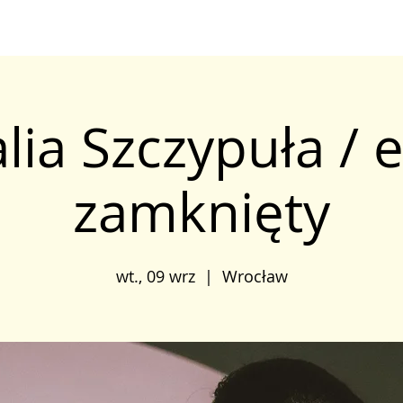
lia Szczypuła / 
zamknięty
wt., 09 wrz
  |  
Wrocław