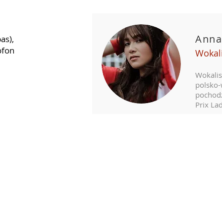
Anna
as),
ofon
Wokal
Wokalis
polsko
pochodz
Prix Lad