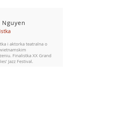
 Nguyen
istka
tka i aktorka teatralna o
-wietnamskim
eniu. Finalistka XX Grand
ies' Jazz Festival.