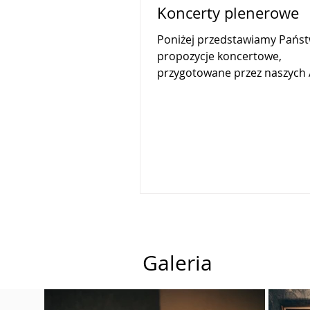
Koncerty plenerowe
Poniżej przedstawiamy Pańs
propozycje koncertowe,
przygotowane przez naszych 
które świetnie wpiszą się w k
plenerowe...
Galeria