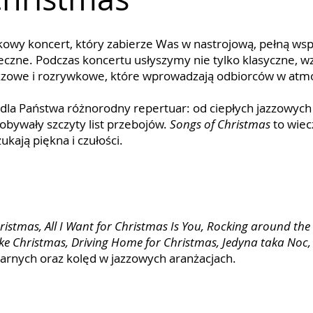
kowy koncert, który zabierze Was w nastrojową, pełną w
eczne. Podczas koncertu usłyszymy nie tylko klasyczne, wz
zzowe i rozrywkowe, które wprowadzają odbiorców w atmo
la Państwa różnorodny repertuar: od ciepłych jazzowych 
obywały szczyty list przebojów.
Songs of Christmas
to wiec
ukają piękna i czułości.
ristmas, All I Want for Christmas Is You, Rocking around the C
Like Christmas, Driving Home for Christmas, Jedyna taka Noc,
arnych oraz kolęd w jazzowych aranżacjach.