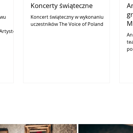
Koncerty świąteczne
A
g
twu
Koncert świąteczny w wykonaniu
M
uczestników The Voice of Poland
Artystów,
Anna N
oncerty
te
po
Lad