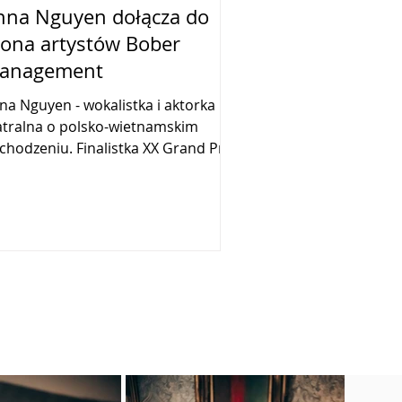
nna Nguyen dołącza do
rona artystów Bober
anagement
guyen - wokalistka i aktorka
atralna o polsko-wietnamskim
chodzeniu. Finalistka XX Grand Prix
ies' Jazz Festival. Studentka...