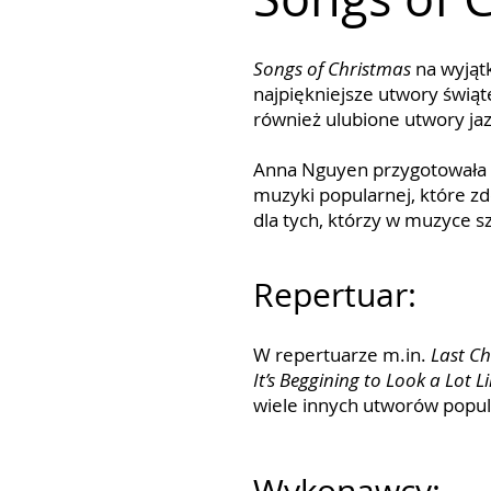
Songs of Christmas
na wyjąt
najpiękniejsze utwory świąt
również ulubione utwory ja
Anna Nguyen przygotowała d
muzyki popularnej, które zd
dla tych, którzy w muzyce sz
Repertuar:
W repertuarze m.in.
Last Ch
It’s Beggining to Look a Lot 
wiele innych utworów popul