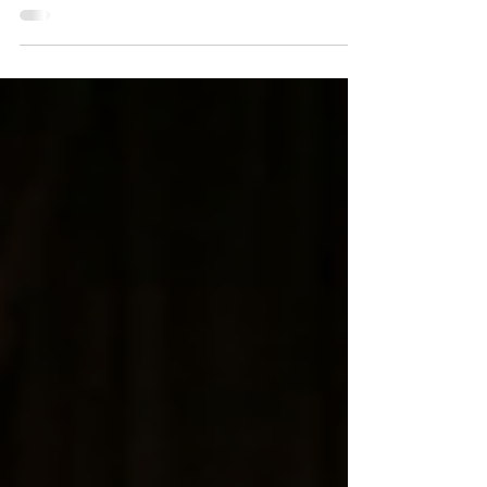
instytucjach kultury