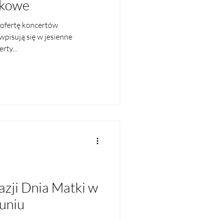
zkowe
ofertę koncertów
wpisują się w jesienne
rty...
kazji Dnia Matki w
runiu