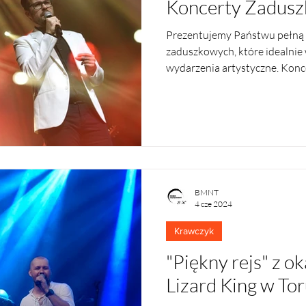
Koncerty Zadus
Prezentujemy Państwu pełną 
zaduszkowych, które idealnie 
wydarzenia artystyczne. Konce
BMNT
4 cze 2024
Krawczyk
"Piękny rejs" z o
Lizard King w To